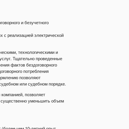
:
говорного и безучетного
ых с реализацией электрической
ескими, технологическими и
 услуг. Тщательно проведенные
ения фактов бездоговорного
оговорного потребления
формлению позволяют
судебном или судебном порядке.
 компанией, позволяет
и существенно уменьшить объем
 (более чем 10-летний опыт