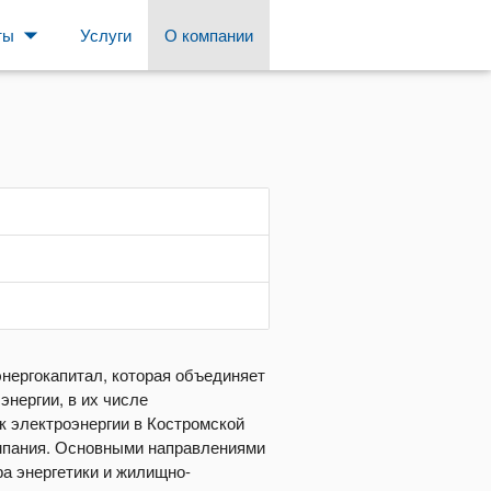
arrow_drop_down
ты
Услуги
О компании
энергокапитал, которая объединяет
нергии, в их числе
к электроэнергии в Костромской
омпания. Основными направлениями
а энергетики и жилищно-